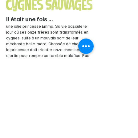
Il était une fois ...
une jolie princesse Emma. Sa vie bascule le
jour où ses onze frères sont transformés en
cygnes, suite à un mauvais sort de leur
méchante belle-mère. Chassée de chez elle,
la princesse doit tricoter onze chemises
d’ortie pour rompre ce terrible maléfice. Pas
facile, surtout quand on croise sur sa route le
beau roi Boris le Timide, une bande de
fantômes malicieux, ou encore un évêque
inquisiteur.
Joué et chanté par ...
Cécile de France, Camélia Jordana, Nicolas
Guillot, Charlie Dupont, Francois Vincentelli,
Arthur Jugnot, Renaud Rutten, Tania Garbarski,
Grégoire Monsaingeon, Michel Bompoil,
Damien Gillard, Virginie Hocq, Odile Matthieu,
Laurence Bibot, Stéphan Wojtowicz et
Sylvain Goldberg.