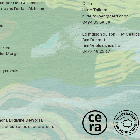
uit par Het Geluidshuis,
Cera
, avec l’aide d’Alzheimer
Hilde Talloen
hilde.talloen@cera.coop
0494 85 59 59
ers
La maison du son (Het Geluids
Ann Desmet
ann@geluidshuis.be
ferent
0477 48 26 17​​
vier Marga
artynowski
mont, Ludivine Deworst,
lard et quelques coopérateurs