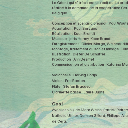
Le Géant qui rétrécit est un récit audio prod
réalisé à la demande de la coopérative Cera
Belgique.
Conception et scénario original : Paul Waut
Adaptation : Paul Servaes
Réalisation : Koen Brandt
Musique : Joris Hermy, Koen Brandt
Enregistrement : Olivier Marga, We hear dif
Montage, traitement du son et mixage : Oli
Illustration : Dieter De Schutter
Production : Ann Desmet
Communication et distribution : Katarina M
Violoncelle : Herwig Corijn
Violon : Eric Baeten
Flûte : Stefan Bracaval
Clarinette basse : Laure Budts
Cast
Avec les voix de Marc Weiss, Patrick Ridre
Nathalie Uffner, Damien Gillard, Philippe Al
de Cera.