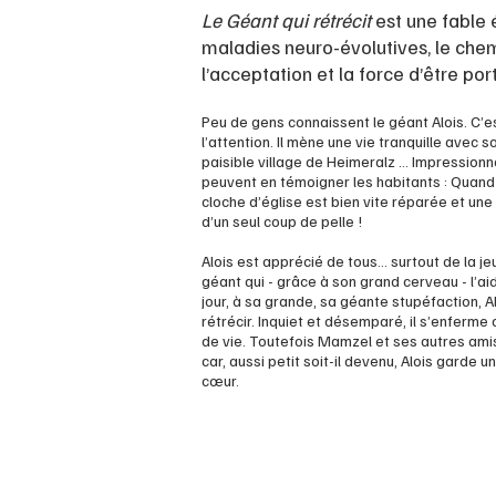
Le Géant qui rétrécit
est une fable 
maladies neuro-évolutives, le chemi
l’acceptation et la force d’être por
Peu de gens connaissent le géant Alois. C’est
l’attention. Il mène une vie tranquille avec 
paisible village de Heimeralz ...
​
Impressionna
peuvent en témoigner les habitants : Quand 
cloche d’église est bien vite réparée et une
d’un seul coup de pelle !
Alois est apprécié de tous… surtout de la 
géant qui - grâce à son grand cerveau - l’ai
jour, à sa grande, sa géante stupéfaction,
rétrécir.
Inquiet et désemparé, il s’enferme 
de vie. Toutefois Mamzel et ses autres amis 
car, aussi petit soit-il devenu, Alois garde
cœur.