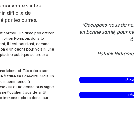
émouvante sur les
n difficile de
té par les autres.
“Occupons-nous de nos 
en bonne santé, pour ne
 normal : il n’aime pas attirer
son chien Pompon, dans le
à
nt, il l’est pourtant, comme
on a un géant pour voisin, une
- Patrick Ridremon
 piscine publique se creuse
jeune Mamzel.
Elle adore son
de à faire ses devoirs.
Mais un
Téléc
 Alois commence à
chez lui et ne donne plus signe
ne l'oublient pas de sitôt :
Tél
 une immense place dans leur